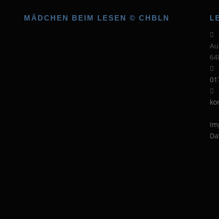
MÄDCHEN BEIM LESEN © CHBLN
L
Au
64
01
ko
Im
Da