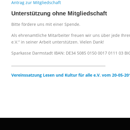
Antrag zur Mitgliedschaft
Unterstützung ohne Mitgliedschaft
Bitte fördere uns mit einer Spende.
Als ehrenamtliche Mitarbeiter freuen wir uns über jede Ihre
e.V.“ in seiner Arbeit unterstützen. Vielen Dank!
Sparkasse Darmstadt IBAN: DE34 5085 0150 0017 0111 03 B
______________________________________________________
Vereinssatzung Lesen und Kultur für alle e.V. vom 20-05-20