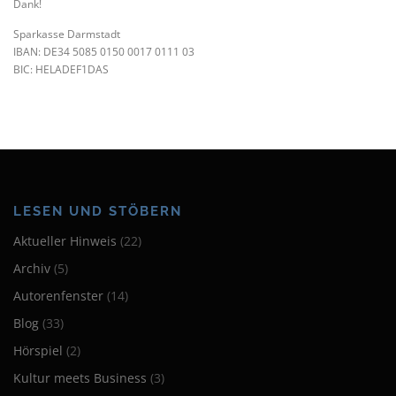
Dank!
Sparkasse Darmstadt
IBAN: DE34 5085 0150 0017 0111 03
BIC: HELADEF1DAS
LESEN UND STÖBERN
Aktueller Hinweis
(22)
Archiv
(5)
Autorenfenster
(14)
Blog
(33)
Hörspiel
(2)
Kultur meets Business
(3)