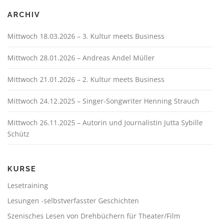
n
a
ARCHIV
v
Mittwoch 18.03.2026 – 3. Kultur meets Business
i
g
Mittwoch 28.01.2026 – Andreas Andel Müller
a
t
Mittwoch 21.01.2026 – 2. Kultur meets Business
i
Mittwoch 24.12.2025 – Singer-Songwriter Henning Strauch
o
n
Mittwoch 26.11.2025 – Autorin und Journalistin Jutta Sybille
Schütz
KURSE
Lesetraining
Lesungen -selbstverfasster Geschichten
Szenisches Lesen von Drehbüchern für Theater/Film