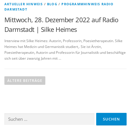
AKTUELLER HINWEIS
/
BLOG
/
PROGRAMMHINWEIS RADIO
DARMSTADT
Mittwoch, 28. Dezember 2022 auf Radio
Darmstadt | Silke Heimes
Interview mit Silke Heimes: Autorin, Professorin, Poesietherapeutin. Silke
Heimes hat Medizin und Germanistik studiert,. Sie ist Ärztin,
Poesietherapeutin, Autorin und Professorin für Journalistik und beschäftige
sich seit über zwanzig Jahren mit …
B
e
ÄLTERE BEITRÄGE
i
t
r
a
Suchen
g
nach:
s