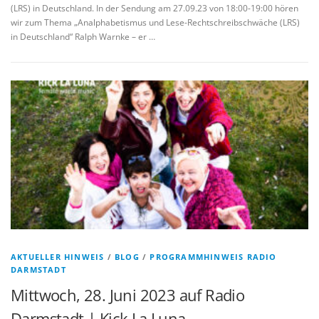
(LRS) in Deutschland. In der Sendung am 27.09.23 von 18:00-19:00 hören
wir zum Thema „Analphabetismus und Lese-Rechtschreibschwäche (LRS)
in Deutschland“ Ralph Warnke – er …
AKTUELLER HINWEIS
/
BLOG
/
PROGRAMMHINWEIS RADIO
DARMSTADT
Mittwoch, 28. Juni 2023 auf Radio
Darmstadt | Kick La Luna