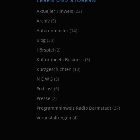
LESEN UND STÖBERN
g
Aktueller Hinweis
(22)
s
Archiv
(5)
n
Autorenfenster
(14)
a
Blog
(33)
Hörspiel
(2)
v
Kultur meets Business
(3)
i
Kurzgeschichten
(10)
g
N E W S
(5)
a
Podcast
(6)
t
Presse
(2)
Programmhinweis Radio Darmstadt
(27)
i
Veranstaltungen
(4)
o
n