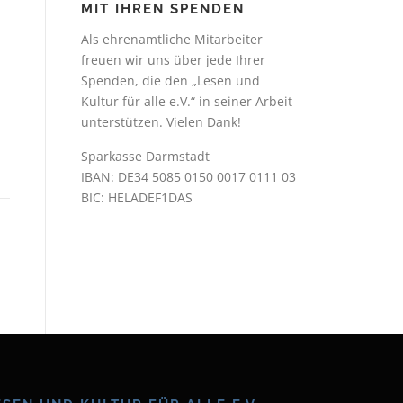
MIT IHREN SPENDEN
Als ehrenamtliche Mitarbeiter
freuen wir uns über jede Ihrer
Spenden, die den „Lesen und
Kultur für alle e.V.“ in seiner Arbeit
unterstützen. Vielen Dank!
Sparkasse Darmstadt
IBAN: DE34 5085 0150 0017 0111 03
BIC: HELADEF1DAS