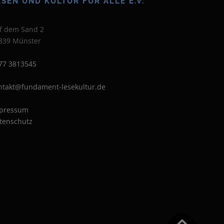
ESEN UND KULTUR FÜR ALLE E.V.
f dem Sand 2
839 Münster
77 3813545
ntakt@fundament-lesekultur.de
pressum
tenschutz