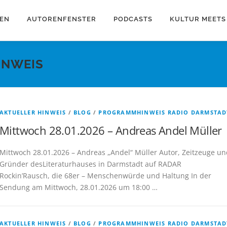
EN
AUTORENFENSTER
PODCASTS
KULTUR MEETS
INWEIS
AKTUELLER HINWEIS
/
BLOG
/
PROGRAMMHINWEIS RADIO DARMSTAD
Mittwoch 28.01.2026 – Andreas Andel Müller
Mittwoch 28.01.2026 – Andreas „Andel“ Müller Autor, Zeitzeuge un
Gründer desLiteraturhauses in Darmstadt auf RADAR
Rockin’Rausch, die 68er – Menschenwürde und Haltung In der
Sendung am Mittwoch, 28.01.2026 um 18:00 …
AKTUELLER HINWEIS
/
BLOG
/
PROGRAMMHINWEIS RADIO DARMSTAD