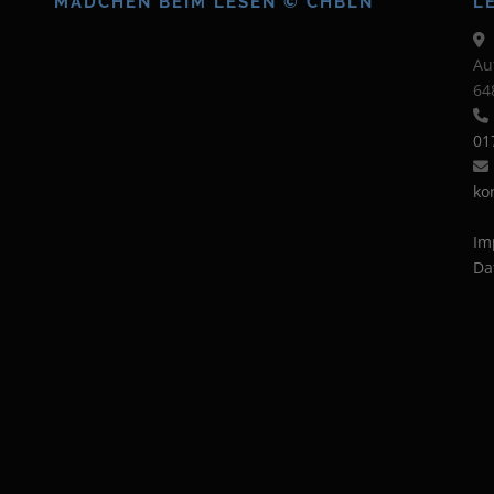
MÄDCHEN BEIM LESEN © CHBLN
L
Au
64
01
ko
Im
Da