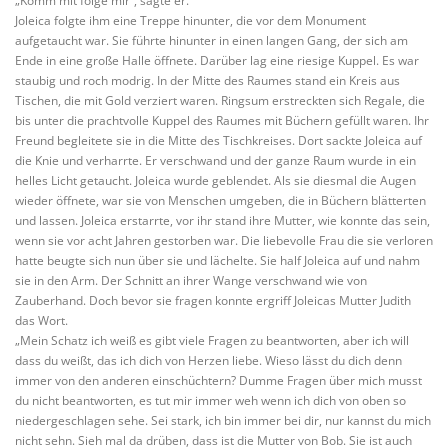
„Komm mit folge mir“, sagte er.
Joleica folgte ihm eine Treppe hinunter, die vor dem Monument
aufgetaucht war. Sie führte hinunter in einen langen Gang, der sich am
Ende in eine große Halle öffnete. Darüber lag eine riesige Kuppel. Es war
staubig und roch modrig. In der Mitte des Raumes stand ein Kreis aus
Tischen, die mit Gold verziert waren. Ringsum erstreckten sich Regale, die
bis unter die prachtvolle Kuppel des Raumes mit Büchern gefüllt waren. Ihr
Freund begleitete sie in die Mitte des Tischkreises. Dort sackte Joleica auf
die Knie und verharrte. Er verschwand und der ganze Raum wurde in ein
helles Licht getaucht. Joleica wurde geblendet. Als sie diesmal die Augen
wieder öffnete, war sie von Menschen umgeben, die in Büchern blätterten
und lassen. Joleica erstarrte, vor ihr stand ihre Mutter, wie konnte das sein,
wenn sie vor acht Jahren gestorben war. Die liebevolle Frau die sie verloren
hatte beugte sich nun über sie und lächelte. Sie half Joleica auf und nahm
sie in den Arm. Der Schnitt an ihrer Wange verschwand wie von
Zauberhand. Doch bevor sie fragen konnte ergriff Joleicas Mutter Judith
das Wort.
„Mein Schatz ich weiß es gibt viele Fragen zu beantworten, aber ich will
dass du weißt, das ich dich von Herzen liebe. Wieso lässt du dich denn
immer von den anderen einschüchtern? Dumme Fragen über mich musst
du nicht beantworten, es tut mir immer weh wenn ich dich von oben so
niedergeschlagen sehe. Sei stark, ich bin immer bei dir, nur kannst du mich
nicht sehn. Sieh mal da drüben, dass ist die Mutter von Bob. Sie ist auch