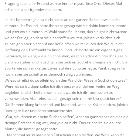
Fragen gestellt. Ihr Freund wählte immer mysteriöse Orte. Dieses Mal
schien es aber irgendwie seltsam.
Leider bemerkte Joleica nicht, dass an der ganzen Sache etwas nicht
stimmte. Ihr Freund, hatte ihr nicht gesagt wie sie dahin kommen konnte
und jetzt wo sie mitten im Wald stand fiel ihr ein, das sie gar nicht wusste
wo der Ort lag, an dem sie sich treffen wollten. Joleica verfluchte sich
selbst, gab aber nicht auf und lief einfach weiter durch den Wald, in der
Hoffnung den Treffpunkt zu finden. Plötzlich hörte sie ein eigenartiges
Geräusch, es klang wie ein Schnauben, es schien direkt hinter ihr zu sein.
Sie blieb stehen und lauschte, aber sich umzudrehen, wagte sie nicht. Sie
spürte wie sich ein kaltes Etwas auf ihre Schulter legte, Panik stieg in ihr
hoch, aber sie schaffte es dennoch ruhig zu bleiben.
„Wieso streifst du so allein durch den Wald der Wesen? Suchst du etwas?
Wenn es so ist, dann sollte ich dich besser auf deinem weiteren Weg
begleiten und dir helfen, wenn nicht würde ich dir raten sofort zu
verschwinden. Aber eins lass dir gesagt sein mit mir bist du sicherer.“
Die Stimme klang krächzend und kratzend, wie eine Krähe spricht. Joleica
überlegte kurz und dann antwortete sie:
„Gut, sie können mir beim Suchen helfen“, aber so ganz sicher ob dies die
richtige Entscheidung war, war Joleica nicht. Das erinnerte sie an ihre
Mutter, die immer gesagt hatte:
„ Manchmal muss man eben Entscheidungen treffen, die Wahl kann dir