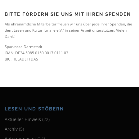
BITTE FÖRDERN SIE UNS MIT IHREN SPENDEN
Als ehrenamtliche Mitarbeiter freuen wir uns über jede Ihrer Spenden, die
den „Lesen und Kultur für alle e.V.“ in seiner Arbeit unterstützen. Vielen
Dank!
Sparkasse Darmstadt
IBAN: DE34 5085 0150 0017 0111 03
BIC: HELADEF1DAS
LESEN UND STÖBERN
Aktueller Hinweis
(22)
Archiv
(5)
Autorenfenster
(14)