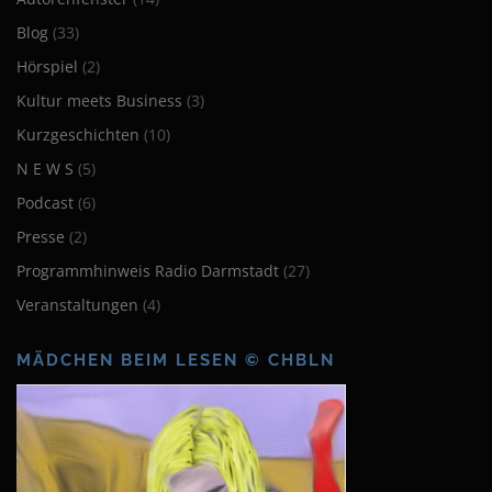
Blog
(33)
Hörspiel
(2)
Kultur meets Business
(3)
Kurzgeschichten
(10)
N E W S
(5)
Podcast
(6)
Presse
(2)
Programmhinweis Radio Darmstadt
(27)
Veranstaltungen
(4)
MÄDCHEN BEIM LESEN © CHBLN