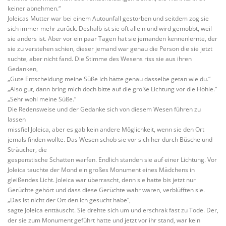
keiner abnehmen.“
Joleicas Mutter war bei einem Autounfall gestorben und seitdem zog sie
sich immer mehr zurück. Deshalb ist sie oft allein und wird gemobbt, weil
sie anders ist. Aber vor ein paar Tagen hat sie jemanden kennenlernte, der
sie zu verstehen schien, dieser jemand war genau die Person die sie jetzt
suchte, aber nicht fand. Die Stimme des Wesens riss sie aus ihren
Gedanken,
„Gute Entscheidung meine Süße ich hätte genau dasselbe getan wie du.“
„Also gut, dann bring mich doch bitte auf die große Lichtung vor die Höhle.“
„Sehr wohl meine Süße.“
Die Redensweise und der Gedanke sich von diesem Wesen führen zu
lassen
missfiel Joleica, aber es gab kein andere Möglichkeit, wenn sie den Ort
jemals finden wollte. Das Wesen schob sie vor sich her durch Büsche und
Sträucher, die
gespenstische Schatten warfen. Endlich standen sie auf einer Lichtung. Vor
Joleica tauchte der Mond ein großes Monument eines Mädchens in
gleißendes Licht. Joleica war überrascht, denn sie hatte bis jetzt nur
Gerüchte gehört und dass diese Gerüchte wahr waren, verblüfften sie.
„Das ist nicht der Ort den ich gesucht habe“,
sagte Joleica enttäuscht. Sie drehte sich um und erschrak fast zu Tode. Der,
der sie zum Monument geführt hatte und jetzt vor ihr stand, war kein