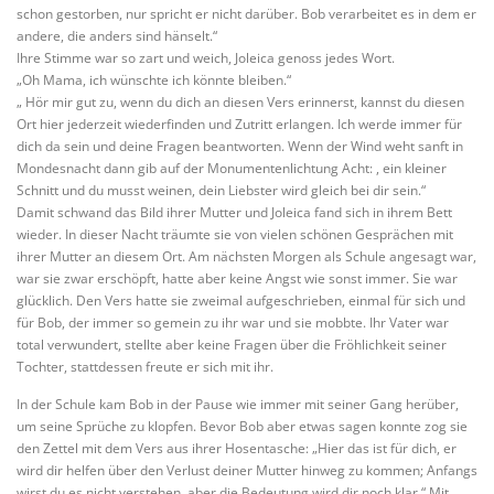
schon gestorben, nur spricht er nicht darüber. Bob verarbeitet es in dem er
andere, die anders sind hänselt.“
Ihre Stimme war so zart und weich, Joleica genoss jedes Wort.
„Oh Mama, ich wünschte ich könnte bleiben.“
„ Hör mir gut zu, wenn du dich an diesen Vers erinnerst, kannst du diesen
Ort hier jederzeit wiederfinden und Zutritt erlangen. Ich werde immer für
dich da sein und deine Fragen beantworten. Wenn der Wind weht sanft in
Mondesnacht dann gib auf der Monumentenlichtung Acht: , ein kleiner
Schnitt und du musst weinen, dein Liebster wird gleich bei dir sein.“
Damit schwand das Bild ihrer Mutter und Joleica fand sich in ihrem Bett
wieder. In dieser Nacht träumte sie von vielen schönen Gesprächen mit
ihrer Mutter an diesem Ort. Am nächsten Morgen als Schule angesagt war,
war sie zwar erschöpft, hatte aber keine Angst wie sonst immer. Sie war
glücklich. Den Vers hatte sie zweimal aufgeschrieben, einmal für sich und
für Bob, der immer so gemein zu ihr war und sie mobbte. Ihr Vater war
total verwundert, stellte aber keine Fragen über die Fröhlichkeit seiner
Tochter, stattdessen freute er sich mit ihr.
In der Schule kam Bob in der Pause wie immer mit seiner Gang herüber,
um seine Sprüche zu klopfen. Bevor Bob aber etwas sagen konnte zog sie
den Zettel mit dem Vers aus ihrer Hosentasche: „Hier das ist für dich, er
wird dir helfen über den Verlust deiner Mutter hinweg zu kommen; Anfangs
wirst du es nicht verstehen, aber die Bedeutung wird dir noch klar.“ Mit