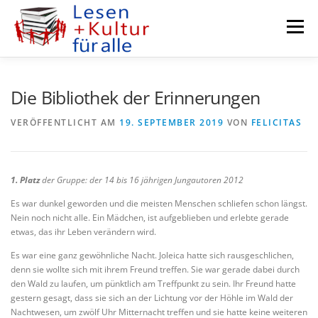
Zum
Inhalt
Menü
springen
KURZGESCHICHTEN
AUTORENFENSTER
Die Bibliothek der Erinnerungen
VERÖFFENTLICHT AM
19. SEPTEMBER 2019
VON
FELICITAS
PODCASTS
KULTUR MEETS BUSINESS
1. Platz
der Gruppe: der 14 bis 16 jährigen Jungautoren 2012
RADIO DARMSTADT
KURSE
VEREIN
Es war dunkel geworden und die meisten Menschen schliefen schon längst.
Nein noch nicht alle. Ein Mädchen, ist aufgeblieben und erlebte gerade
etwas, das ihr Leben verändern wird.
Es war eine ganz gewöhnliche Nacht. Joleica hatte sich rausgeschlichen,
denn sie wollte sich mit ihrem Freund treffen. Sie war gerade dabei durch
den Wald zu laufen, um pünktlich am Treffpunkt zu sein. Ihr Freund hatte
gestern gesagt, dass sie sich an der Lichtung vor der Höhle im Wald der
Nachtwesen, um zwölf Uhr Mitternacht treffen und sie hatte keine weiteren