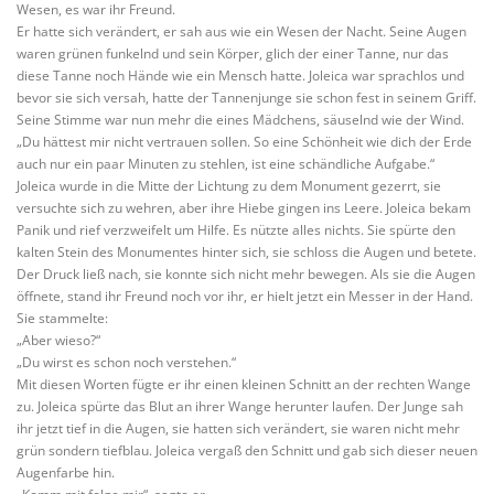
Wesen, es war ihr Freund.
Er hatte sich verändert, er sah aus wie ein Wesen der Nacht. Seine Augen
waren grünen funkelnd und sein Körper, glich der einer Tanne, nur das
diese Tanne noch Hände wie ein Mensch hatte. Joleica war sprachlos und
bevor sie sich versah, hatte der Tannenjunge sie schon fest in seinem Griff.
Seine Stimme war nun mehr die eines Mädchens, säuselnd wie der Wind.
„Du hättest mir nicht vertrauen sollen. So eine Schönheit wie dich der Erde
auch nur ein paar Minuten zu stehlen, ist eine schändliche Aufgabe.“
Joleica wurde in die Mitte der Lichtung zu dem Monument gezerrt, sie
versuchte sich zu wehren, aber ihre Hiebe gingen ins Leere. Joleica bekam
Panik und rief verzweifelt um Hilfe. Es nützte alles nichts. Sie spürte den
kalten Stein des Monumentes hinter sich, sie schloss die Augen und betete.
Der Druck ließ nach, sie konnte sich nicht mehr bewegen. Als sie die Augen
öffnete, stand ihr Freund noch vor ihr, er hielt jetzt ein Messer in der Hand.
Sie stammelte:
„Aber wieso?“
„Du wirst es schon noch verstehen.“
Mit diesen Worten fügte er ihr einen kleinen Schnitt an der rechten Wange
zu. Joleica spürte das Blut an ihrer Wange herunter laufen. Der Junge sah
ihr jetzt tief in die Augen, sie hatten sich verändert, sie waren nicht mehr
grün sondern tiefblau. Joleica vergaß den Schnitt und gab sich dieser neuen
Augenfarbe hin.