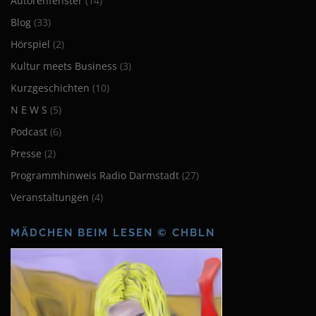
Autorenfenster
(14)
Blog
(33)
Hörspiel
(2)
Kultur meets Business
(3)
Kurzgeschichten
(10)
N E W S
(5)
Podcast
(6)
Presse
(2)
Programmhinweis Radio Darmstadt
(27)
Veranstaltungen
(4)
MÄDCHEN BEIM LESEN © CHBLN