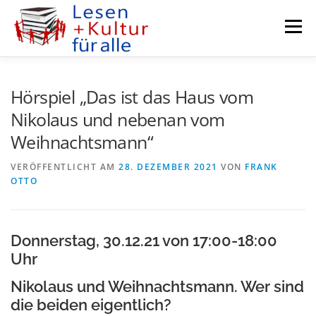
Zum
Inhalt
Menü
springen
KURZGESCHICHTEN
AUTORENFENSTER
Hörspiel „Das ist das Haus vom
Nikolaus und nebenan vom
Weihnachtsmann“
PODCASTS
KULTUR MEETS BUSINESS
VERÖFFENTLICHT AM
28. DEZEMBER 2021
VON
FRANK
OTTO
RADIO DARMSTADT
KURSE
VEREIN
Donnerstag, 30.12.21 von 17:00-18:00
Uhr
Nikolaus und Weihnachtsmann. Wer sind
die beiden eigentlich?