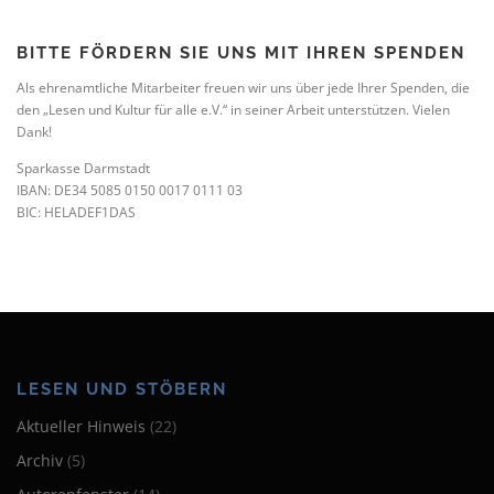
BITTE FÖRDERN SIE UNS MIT IHREN SPENDEN
Als ehrenamtliche Mitarbeiter freuen wir uns über jede Ihrer Spenden, die
den „Lesen und Kultur für alle e.V.“ in seiner Arbeit unterstützen. Vielen
Dank!
Sparkasse Darmstadt
IBAN: DE34 5085 0150 0017 0111 03
BIC: HELADEF1DAS
LESEN UND STÖBERN
Aktueller Hinweis
(22)
Archiv
(5)