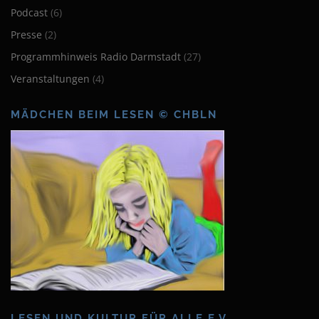
Podcast
(6)
Presse
(2)
Programmhinweis Radio Darmstadt
(27)
Veranstaltungen
(4)
MÄDCHEN BEIM LESEN © CHBLN
LESEN UND KULTUR FÜR ALLE E.V.