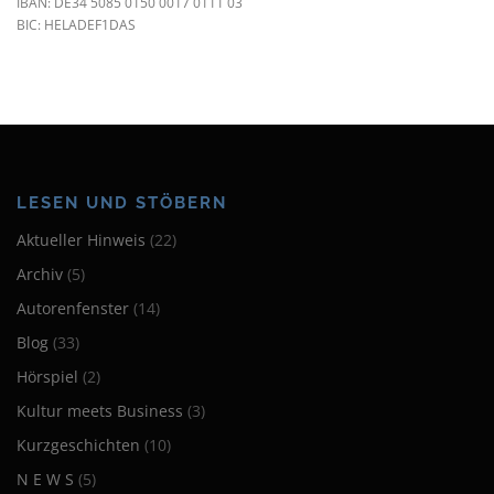
IBAN: DE34 5085 0150 0017 0111 03
BIC: HELADEF1DAS
LESEN UND STÖBERN
Aktueller Hinweis
(22)
Archiv
(5)
Autorenfenster
(14)
Blog
(33)
Hörspiel
(2)
Kultur meets Business
(3)
Kurzgeschichten
(10)
N E W S
(5)