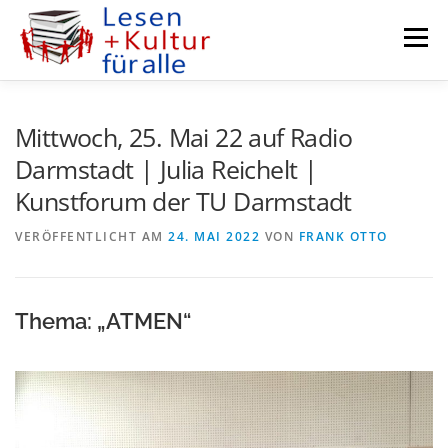
Zum
Inhalt
Menü
springen
KURZGESCHICHTEN
AUTORENFENSTER
Mittwoch, 25. Mai 22 auf Radio
Darmstadt | Julia Reichelt |
Kunstforum der TU Darmstadt
PODCASTS
KULTUR MEETS BUSINESS
VERÖFFENTLICHT AM
24. MAI 2022
VON
FRANK OTTO
RADIO DARMSTADT
KURSE
VEREIN
Thema: „ATMEN“