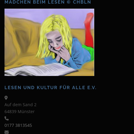
MÄDCHEN BEIM LESEN © CHBLN
LESEN UND KULTUR FÜR ALLE E.V.
Auf dem Sand 2
64839 Münster
0177 3813545