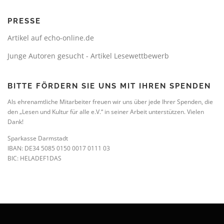
PRESSE
Artikel auf echo-online.de
Junge Autoren gesucht - Artikel Lesewettbewerb
BITTE FÖRDERN SIE UNS MIT IHREN SPENDEN
Als ehrenamtliche Mitarbeiter freuen wir uns über jede Ihrer Spenden, die
den „Lesen und Kultur für alle e.V.“ in seiner Arbeit unterstützen. Vielen
Dank!
Sparkasse Darmstadt
IBAN: DE34 5085 0150 0017 0111 03
BIC: HELADEF1DAS