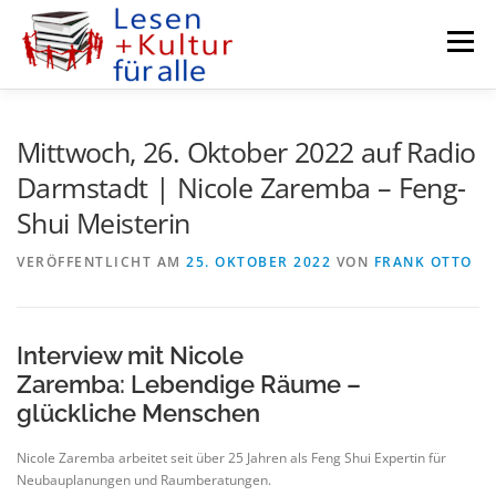
Zum
Inhalt
Menü
springen
KURZGESCHICHTEN
AUTORENFENSTER
Mittwoch, 26. Oktober 2022 auf Radio
Darmstadt | Nicole Zaremba – Feng-
Shui Meisterin
PODCASTS
KULTUR MEETS BUSINESS
VERÖFFENTLICHT AM
25. OKTOBER 2022
VON
FRANK OTTO
RADIO DARMSTADT
KURSE
VEREIN
Interview mit Nicole
Zaremba: Lebendige Räume –
glückliche Menschen
Nicole Zaremba arbeitet seit über 25 Jahren als Feng Shui Expertin für
Neubauplanungen und Raumberatungen.