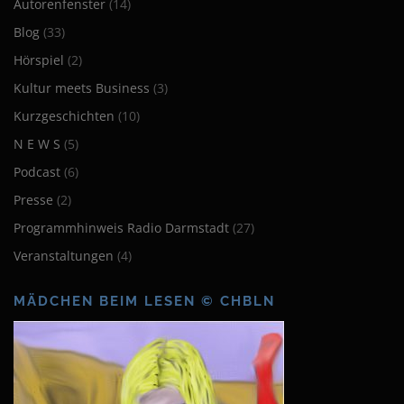
Autorenfenster
(14)
Blog
(33)
Hörspiel
(2)
Kultur meets Business
(3)
Kurzgeschichten
(10)
N E W S
(5)
Podcast
(6)
Presse
(2)
Programmhinweis Radio Darmstadt
(27)
Veranstaltungen
(4)
MÄDCHEN BEIM LESEN © CHBLN