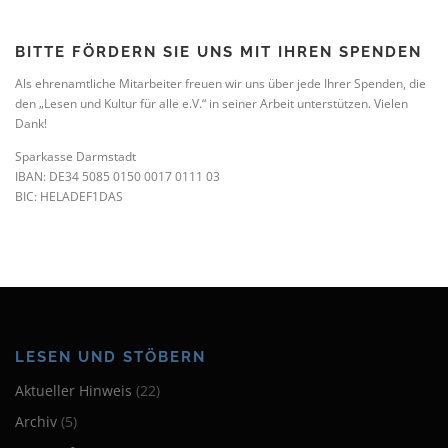
BITTE FÖRDERN SIE UNS MIT IHREN SPENDEN
Als ehrenamtliche Mitarbeiter freuen wir uns über jede Ihrer Spenden, die
den „Lesen und Kultur für alle e.V.“ in seiner Arbeit unterstützen. Vielen
Dank!
Sparkasse Darmstadt
IBAN: DE34 5085 0150 0017 0111 03
BIC: HELADEF1DAS
LESEN UND STÖBERN
Aktueller Hinweis
(22)
Archiv
(5)