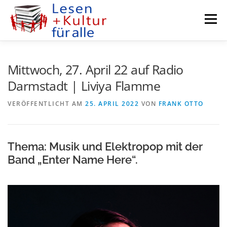
Zum
Inhalt
Menü
springen
KURZGESCHICHTEN
AUTORENFENSTER
Mittwoch, 27. April 22 auf Radio
Darmstadt | Liviya Flamme
PODCASTS
KULTUR MEETS BUSINESS
VERÖFFENTLICHT AM
25. APRIL 2022
VON
FRANK OTTO
RADIO DARMSTADT
KURSE
VEREIN
Thema: Musik und Elektropop mit der
Band „Enter Name Here“.