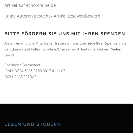
Artikel auf echo-online.de
Junge Autoren gesucht - Artikel Lesewettbewerb
BITTE FÖRDERN SIE UNS MIT IHREN SPENDEN
Als ehrenamtliche Mitarbeiter freuen wir uns über jede Ihrer Spenden, die
den „Lesen und Kultur für alle e.V.“ in seiner Arbeit unterstützen. Vielen
Dank!
Sparkasse Darmstadt
IBAN: DE34 5085 0150 0017 0111 03
BIC: HELADEF1DAS
LESEN UND STÖBERN