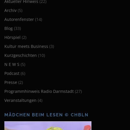
Aktueller Hinweis
(22)
Archiv
(5)
Autorenfenster
(14)
Blog
(33)
Hörspiel
(2)
Kultur meets Business
(3)
Kurzgeschichten
(10)
N E W S
(5)
Podcast
(6)
Presse
(2)
Programmhinweis Radio Darmstadt
(27)
Veranstaltungen
(4)
MÄDCHEN BEIM LESEN © CHBLN