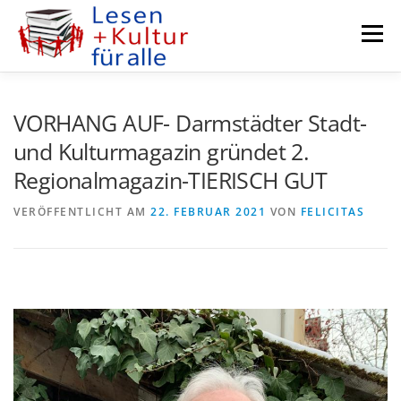
Zum
Inhalt
Menü
springen
KURZGESCHICHTEN
AUTORENFENSTER
VORHANG AUF- Darmstädter Stadt-
und Kulturmagazin gründet 2.
Regionalmagazin-TIERISCH GUT
PODCASTS
KULTUR MEETS BUSINESS
VERÖFFENTLICHT AM
22. FEBRUAR 2021
VON
FELICITAS
RADIO DARMSTADT
KURSE
VEREIN