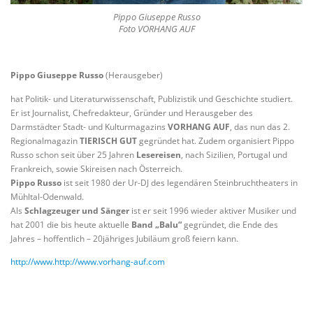
Pippo Giuseppe Russo
Foto VORHANG AUF
Pippo Giuseppe Russo
(Herausgeber)
hat Politik- und Literaturwissenschaft, Publizistik und Geschichte studiert.
Er ist Journalist, Chefredakteur, Gründer und Herausgeber des
Darmstädter Stadt- und Kulturmagazins
VORHANG AUF
, das nun das 2.
Regionalmagazin
TIERISCH GUT
gegründet hat. Zudem organisiert Pippo
Russo schon seit über 25 Jahren
Lesereisen
, nach Sizilien, Portugal und
Frankreich, sowie Skireisen nach Österreich.
Pippo Russo
ist seit 1980 der Ur-DJ des legendären Steinbruchtheaters in
Mühltal-Odenwald.
Als
Schlagzeuger und Sänger
ist er seit 1996 wieder aktiver Musiker und
hat 2001 die bis heute aktuelle
Band „Balu“
gegründet, die Ende des
Jahres – hoffentlich – 20jähriges Jubiläum groß feiern kann.
http://www.http://www.vorhang-auf.com